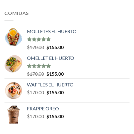
5.00
de 5
COMIDAS
MOLLETES EL HUERTO
Valorado en
$
170.00
$
155.00
5.00
de 5
OMELLET EL HUERTO
Valorado en
$
170.00
$
155.00
5.00
de 5
WAFFLES EL HUERTO
$
170.00
$
155.00
FRAPPE OREO
$
170.00
$
155.00