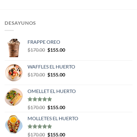
DESAYUNOS
FRAPPE OREO
$
170.00
$
155.00
WAFFLES EL HUERTO
$
170.00
$
155.00
OMELLET EL HUERTO
Valorado en
$
170.00
$
155.00
5.00
de 5
MOLLETES EL HUERTO
Valorado en
$
170.00
$
155.00